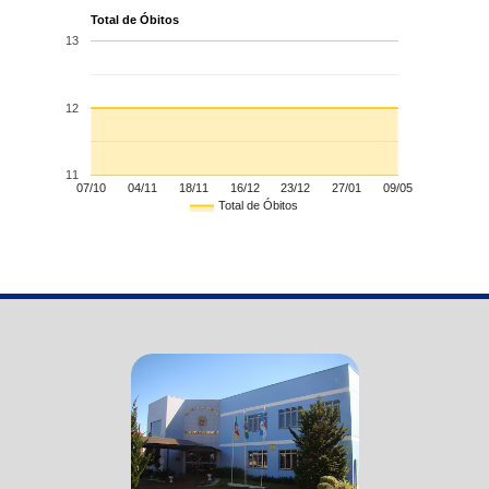
Total de Óbitos
13
12
11
07/10
04/11
18/11
16/12
23/12
27/01
09/05
Total de Óbitos