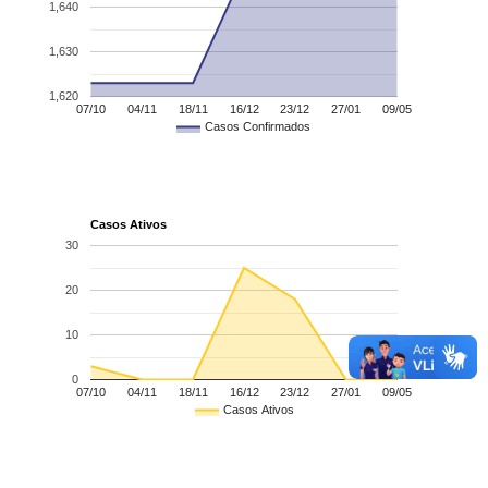
1,640
1,630
1,620
07/10
04/11
18/11
16/12
23/12
27/01
09/05
Casos Confirmados
Casos Ativos
30
20
10
0
07/10
04/11
18/11
16/12
23/12
27/01
09/05
Casos Ativos