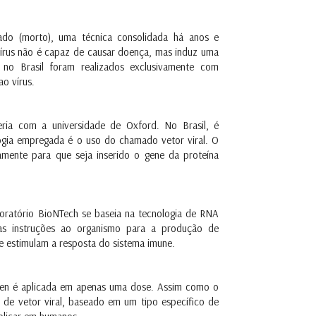
ivado (morto), uma técnica consolidada há anos e
vírus não é capaz de causar doença, mas induz uma
 no Brasil foram realizados exclusivamente com
ao vírus.
eria com a universidade de Oxford. No Brasil, é
ogia empregada é o uso do chamado vetor viral. O
amente para que seja inserido o gene da proteína
boratório BioNTech se baseia na tecnologia de RNA
s instruções ao organismo para a produção de
e estimulam a resposta do sistema imune.
ssen é aplicada em apenas uma dose. Assim como o
 de vetor viral, baseado em um tipo específico de