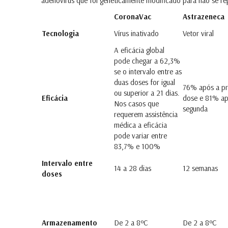
adenovírus que foi geneticamente modificado para não se r
CoronaVac
Astrazeneca
Tecnologia
Vírus inativado
Vetor viral
A eficácia global
pode chegar a 62,3%
se o intervalo entre as
duas doses for igual
76% após a pr
ou superior a 21 dias.
Eficácia
dose e 81% ap
Nos casos que
segunda
requerem assistência
médica a eficácia
pode variar entre
83,7% e 100%
Intervalo entre
14 a 28 dias
12 semanas
doses
Armazenamento
De 2 a 8ºC
De 2 a 8ºC