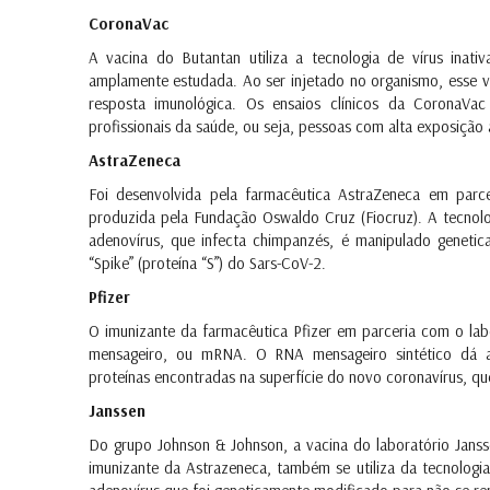
CoronaVac
A vacina do Butantan utiliza a tecnologia de vírus inat
amplamente estudada. Ao ser injetado no organismo, esse 
resposta imunológica. Os ensaios clínicos da CoronaVac
profissionais da saúde, ou seja, pessoas com alta exposição 
AstraZeneca
Foi desenvolvida pela farmacêutica AstraZeneca em parc
produzida pela Fundação Oswaldo Cruz (Fiocruz). A tecnol
adenovírus, que infecta chimpanzés, é manipulado genetic
“Spike” (proteína “S”) do Sars-CoV-2.
Pfizer
O imunizante da farmacêutica Pfizer em parceria com o la
mensageiro, ou mRNA. O RNA mensageiro sintético dá a
proteínas encontradas na superfície do novo coronavírus, qu
Janssen
Do grupo Johnson & Johnson, a vacina do laboratório Jan
imunizante da Astrazeneca, também se utiliza da tecnologia