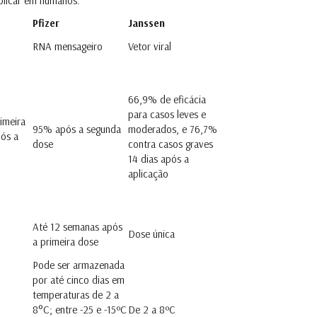
eplicar em humanos.
Pfizer
Janssen
RNA mensageiro
Vetor viral
66,9% de eficácia
para casos leves e
imeira
95% após a segunda
moderados, e 76,7%
ós a
dose
contra casos graves
14 dias após a
aplicação
Até 12 semanas após
Dose única
a primeira dose
Pode ser armazenada
por até cinco dias em
temperaturas de 2 a
8°C; entre -25 e -15ºC
De 2 a 8ºC