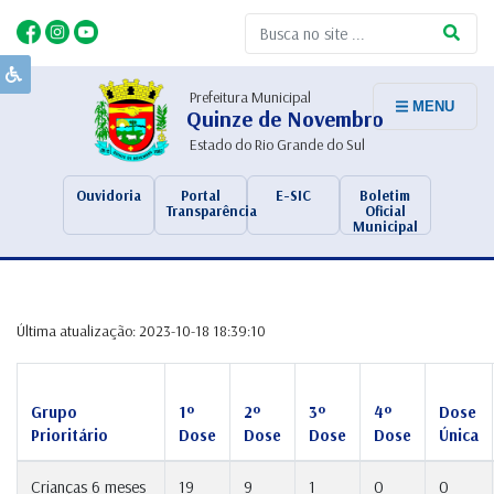
Prefeitura Municipal
MENU
Quinze de Novembro
Estado do Rio Grande do Sul
Ouvidoria
Portal
E-SIC
Boletim
Transparência
Oficial
Municipal
Última atualização: 2023-10-18 18:39:10
Grupo
1º
2º
3º
4º
Dose
Prioritário
Dose
Dose
Dose
Dose
Única
Crianças 6 meses
19
9
1
0
0