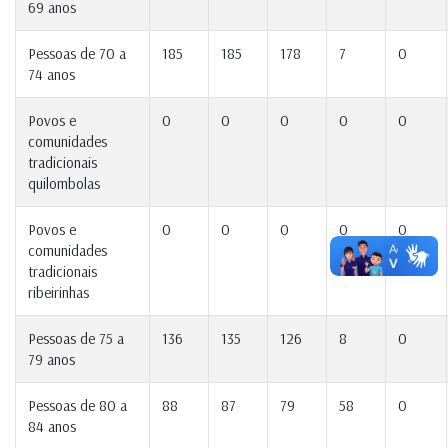
69 anos
Pessoas de 70 a
185
185
178
7
0
74 anos
Povos e
0
0
0
0
0
comunidades
tradicionais
quilombolas
Povos e
0
0
0
0
0
comunidades
tradicionais
ribeirinhas
Pessoas de 75 a
136
135
126
8
0
79 anos
Pessoas de 80 a
88
87
79
58
0
84 anos