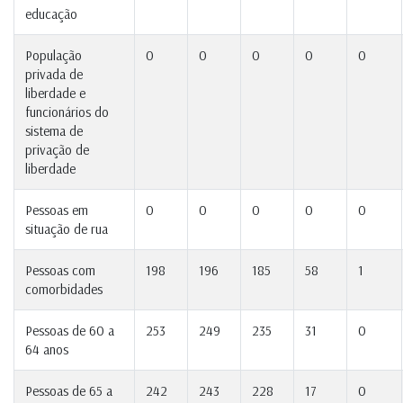
educação
População
0
0
0
0
0
privada de
liberdade e
funcionários do
sistema de
privação de
liberdade
Pessoas em
0
0
0
0
0
situação de rua
Pessoas com
198
196
185
58
1
comorbidades
Pessoas de 60 a
253
249
235
31
0
64 anos
Pessoas de 65 a
242
243
228
17
0