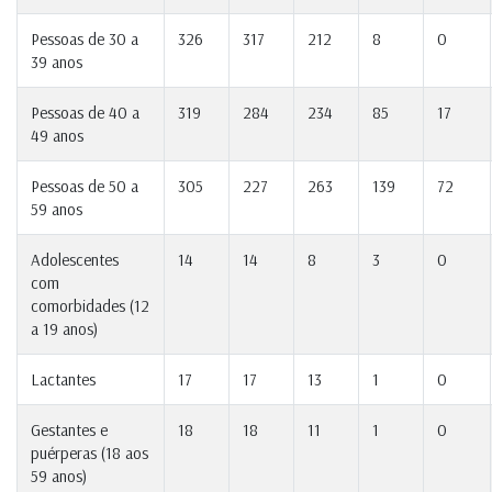
Pessoas de 30 a
326
317
212
8
0
39 anos
Pessoas de 40 a
319
284
234
85
17
49 anos
Pessoas de 50 a
305
227
263
139
72
59 anos
Adolescentes
14
14
8
3
0
com
comorbidades (12
a 19 anos)
Lactantes
17
17
13
1
0
Gestantes e
18
18
11
1
0
puérperas (18 aos
59 anos)